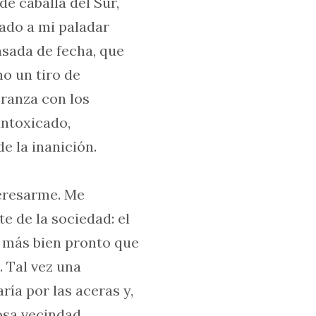
e caballa del Sur,
ado a mi paladar
asada de fecha, que
o un tiro de
ranza con los
intoxicado,
e la inanición.
teresarme. Me
 de la sociedad: el
 más bien pronto que
. Tal vez una
ía por las aceras y,
sa vecindad,