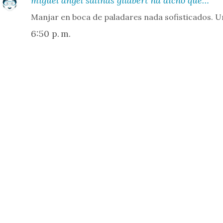
miguel ángel salinas gilabert
ha dicho que…
Manjar en boca de paladares nada sofisticados. Un
6:50 p. m.