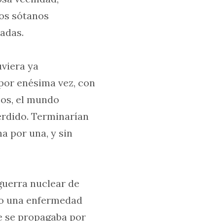
los sótanos
adas.
viera ya
por enésima vez, con
sos, el mundo
erdido. Terminarían
 por una, y sin
guerra nuclear de
do una enfermedad
e se propagaba por