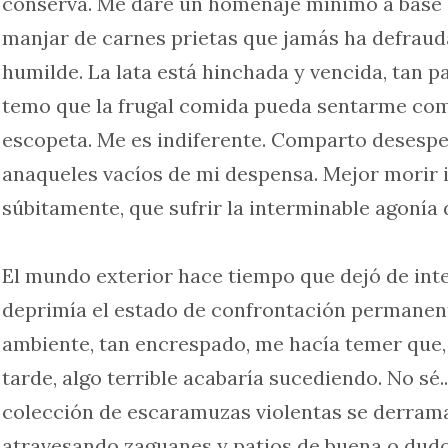
conserva. Me daré un homenaje mínimo a base d
manjar de carnes prietas que jamás ha defraud
humilde. La lata está hinchada y vencida, tan p
temo que la frugal comida pueda sentarme com
escopeta. Me es indiferente. Comparto desespe
anaqueles vacíos de mi despensa. Mejor morir 
súbitamente, que sufrir la interminable agonía d
El mundo exterior hace tiempo que dejó de in
deprimía el estado de confrontación permanente
ambiente, tan encrespado, me hacía temer que,
tarde, algo terrible acabaría sucediendo. No sé..
colección de escaramuzas violentas se derramar
atravesando zaguanes y patios de buena o dudo