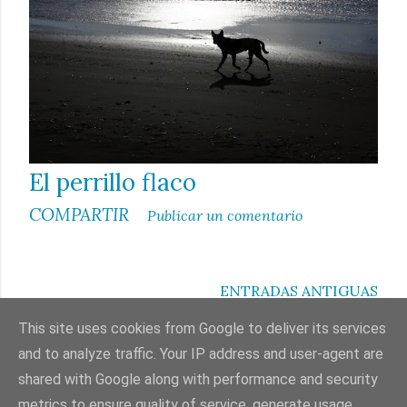
a
d
a
s
El perrillo flaco
COMPARTIR
Publicar un comentario
ENTRADAS ANTIGUAS
This site uses cookies from Google to deliver its services
and to analyze traffic. Your IP address and user-agent are
shared with Google along with performance and security
Con la tecnología de Blogger
metrics to ensure quality of service, generate usage