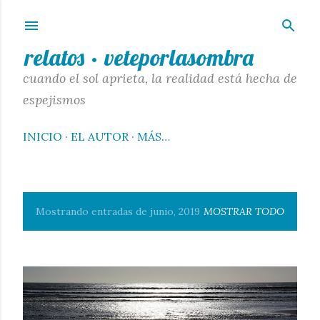
Ir al contenido principal
relatos · veteporlasombra
cuando el sol aprieta, la realidad está hecha de
espejismos
INICIO
EL AUTOR
MÁS…
Mostrando entradas de junio, 2019
MOSTRAR TODO
E
n
t
r