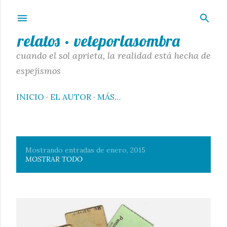
Ir al contenido principal
relatos · veteporlasombra
cuando el sol aprieta, la realidad está hecha de
espejismos
INICIO
EL AUTOR
MÁS…
Mostrando entradas de enero, 2015
E
MOSTRAR TODO
n
t
r