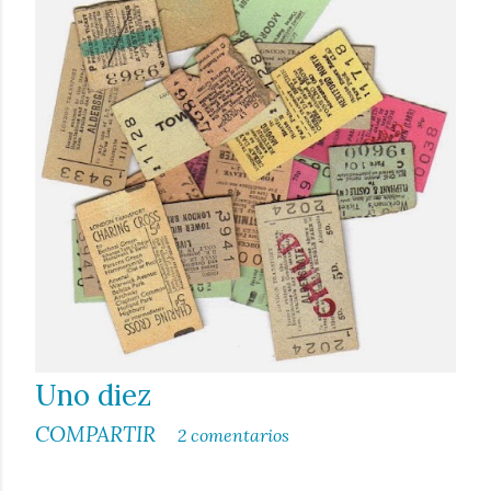
a
d
a
s
Uno diez
COMPARTIR
2 comentarios