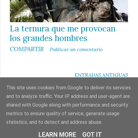
La ternura que me provocan
los grandes hombres
COMPARTIR
Publicar un comentario
ENTRADAS ANTIGUAS
This site uses cookies from Google to deliver its services
and to analyze traffic. Your IP address and user-agent are
shared with Google along with performance and security
Con la tecnología de Blogger
metrics to ensure quality of service, generate usage
statistics, and to detect and address abuse.
© Miguel Ángel Salinas Gilabert
LEARN MORE
GOT IT