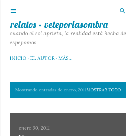
Ir al contenido principal
relatos · veteporlasombra
cuando el sol aprieta, la realidad está hecha de
espejismos
INICIO
EL AUTOR
MÁS…
Mostrando entradas de enero, 2011
MOSTRAR TODO
E
n
t
r
enero 30, 2011