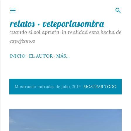
Ir al contenido principal
relatos · veteporlasombra
cuando el sol aprieta, la realidad está hecha de
espejismos
INICIO
EL AUTOR
MÁS…
Mostrando entradas de julio, 2019
MOSTRAR TODO
E
n
t
r