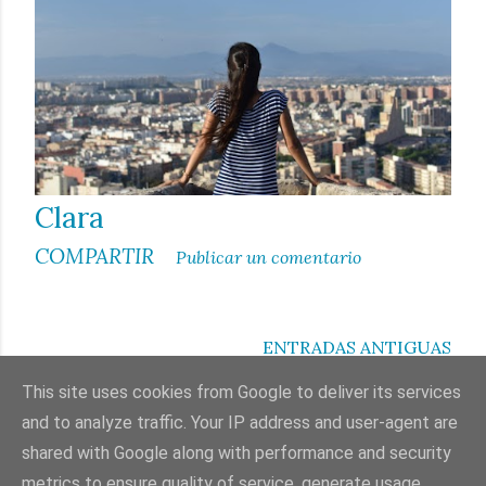
a
d
a
s
Clara
COMPARTIR
Publicar un comentario
ENTRADAS ANTIGUAS
This site uses cookies from Google to deliver its services
and to analyze traffic. Your IP address and user-agent are
shared with Google along with performance and security
Con la tecnología de Blogger
metrics to ensure quality of service, generate usage