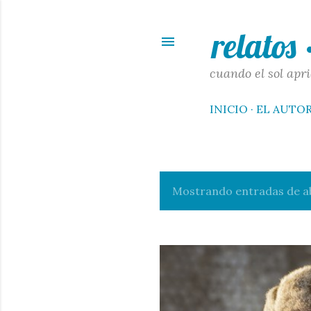
relatos
cuando el sol apri
INICIO
EL AUTO
Mostrando entradas de ab
E
n
t
r
a