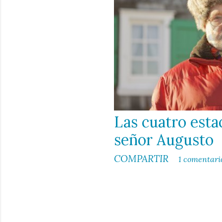
d
a
s
Las cuatro esta
señor Augusto
COMPARTIR
1 comentari