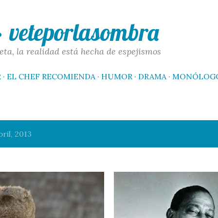
Ir al contenido principal
 · veteporlasombra
eta, la realidad está hecha de espejismos
R
EL CHEF RECOMIENDA
HUMOR
DRAMA
MONÓLOG
ril, 2013