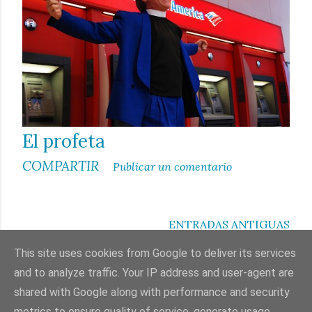
a
d
a
s
El profeta
COMPARTIR
Publicar un comentario
ENTRADAS ANTIGUAS
This site uses cookies from Google to deliver its services
and to analyze traffic. Your IP address and user-agent are
shared with Google along with performance and security
Con la tecnología de Blogger
metrics to ensure quality of service, generate usage