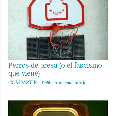
a
d
a
s
Perros de presa (o el fascismo
que viene)
COMPARTIR
Publicar un comentario