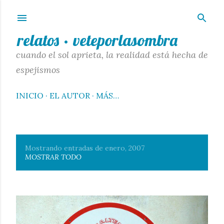
Ir al contenido principal
relatos · veteporlasombra
cuando el sol aprieta, la realidad está hecha de
espejismos
INICIO
EL AUTOR
MÁS…
Mostrando entradas de enero, 2007
E
MOSTRAR TODO
n
t
r