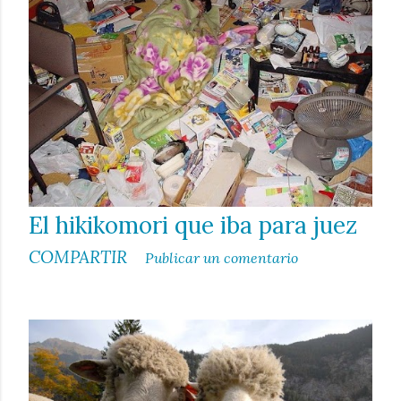
a
d
a
s
El hikikomori que iba para juez
COMPARTIR
Publicar un comentario