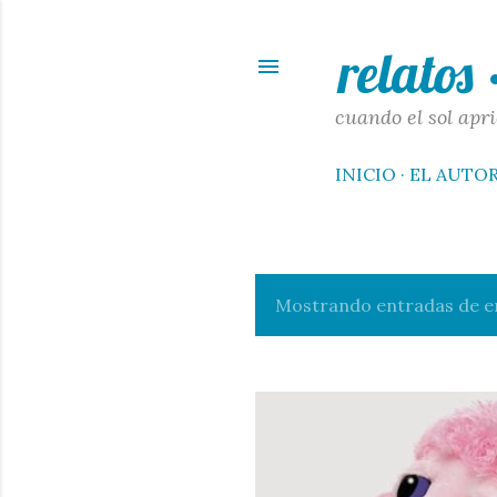
relatos
cuando el sol apri
INICIO
EL AUTO
Mostrando entradas de e
E
n
t
r
a