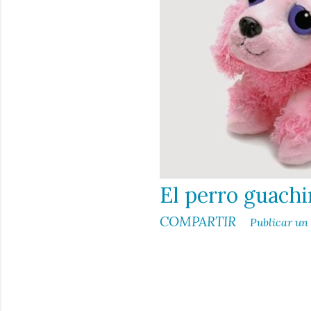
d
a
s
El perro guach
COMPARTIR
Publicar un