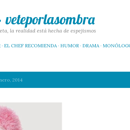
Ir al contenido principal
 · veteporlasombra
eta, la realidad está hecha de espejismos
R
EL CHEF RECOMIENDA
HUMOR
DRAMA
MONÓLOG
nero, 2014