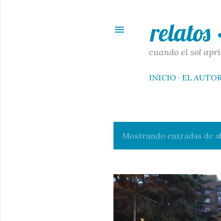
relatos
cuando el sol apri
INICIO
EL AUTO
Mostrando entradas de ab
E
n
t
r
a