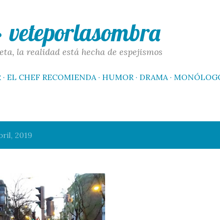
Ir al contenido principal
 · veteporlasombra
eta, la realidad está hecha de espejismos
R
EL CHEF RECOMIENDA
HUMOR
DRAMA
MONÓLOG
ril, 2019