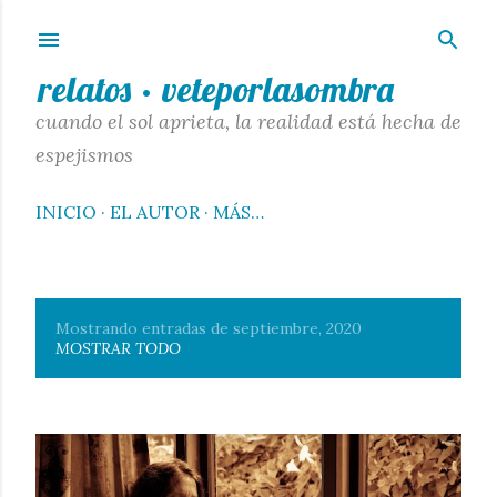
Ir al contenido principal
relatos · veteporlasombra
cuando el sol aprieta, la realidad está hecha de
espejismos
INICIO
EL AUTOR
MÁS…
Mostrando entradas de septiembre, 2020
E
MOSTRAR TODO
n
t
r