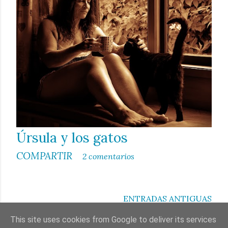
a
d
a
s
Úrsula y los gatos
COMPARTIR
2 comentarios
ENTRADAS ANTIGUAS
This site uses cookies from Google to deliver its services