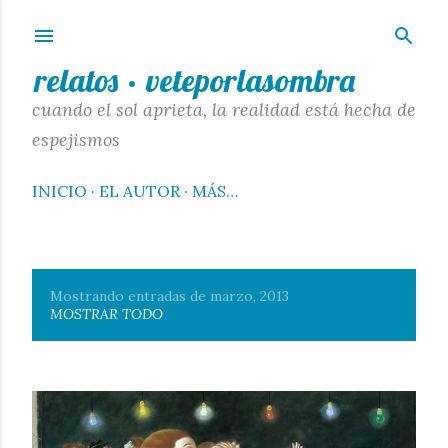
Ir al contenido principal
relatos · veteporlasombra
cuando el sol aprieta, la realidad está hecha de
espejismos
INICIO
EL AUTOR
MÁS…
Mostrando entradas de marzo, 2013
E
MOSTRAR TODO
n
t
r