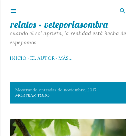
Ir al contenido principal
relatos · veteporlasombra
cuando el sol aprieta, la realidad está hecha de
espejismos
INICIO
EL AUTOR
MÁS…
Mostrando entradas de noviembre, 2017
E
MOSTRAR TODO
n
t
r