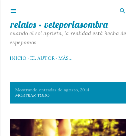
Ir al contenido principal
relatos · veteporlasombra
cuando el sol aprieta, la realidad está hecha de
espejismos
INICIO
EL AUTOR
MÁS…
Mostrando entradas de agosto, 2014
E
MOSTRAR TODO
n
t
r