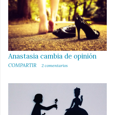
a
d
a
s
Anastasia cambia de opinión
COMPARTIR
2 comentarios