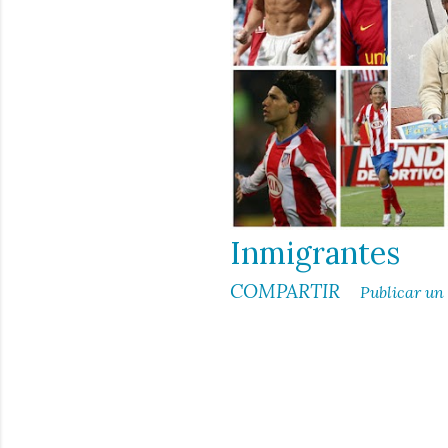
d
a
s
Inmigrantes
COMPARTIR
Publicar un