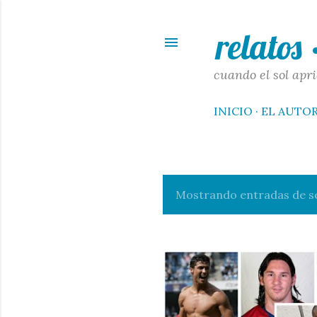
relatos
cuando el sol apri
INICIO
EL AUTO
Mostrando entradas de s
E
n
t
r
a