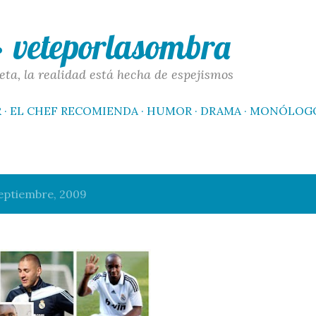
Ir al contenido principal
 · veteporlasombra
eta, la realidad está hecha de espejismos
R
EL CHEF RECOMIENDA
HUMOR
DRAMA
MONÓLOG
eptiembre, 2009