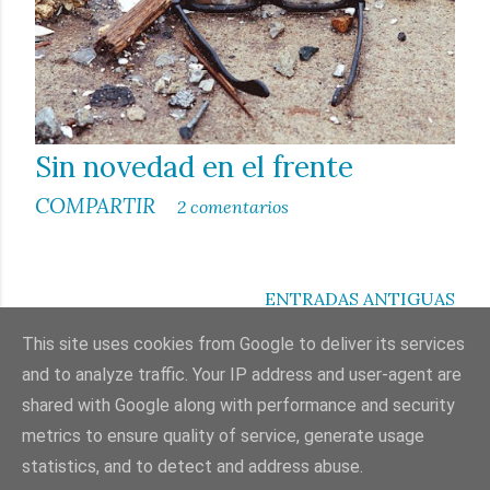
Sin novedad en el frente
COMPARTIR
2 comentarios
ENTRADAS ANTIGUAS
This site uses cookies from Google to deliver its services
and to analyze traffic. Your IP address and user-agent are
shared with Google along with performance and security
Con la tecnología de Blogger
metrics to ensure quality of service, generate usage
statistics, and to detect and address abuse.
© Miguel Ángel Salinas Gilabert