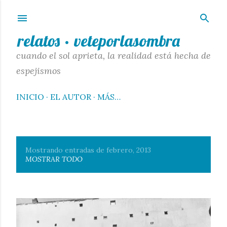
Ir al contenido principal
relatos · veteporlasombra
cuando el sol aprieta, la realidad está hecha de
espejismos
INICIO
EL AUTOR
MÁS…
Mostrando entradas de febrero, 2013
E
MOSTRAR TODO
n
t
r