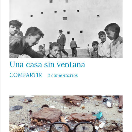
a
d
a
s
Una casa sin ventana
COMPARTIR
2 comentarios