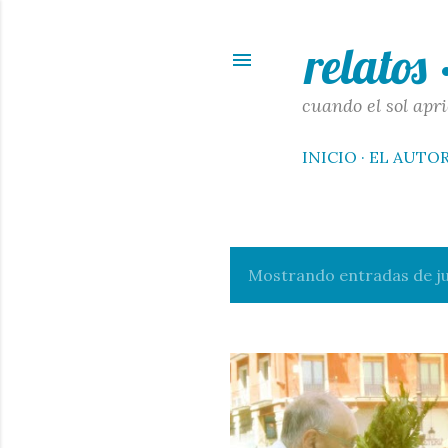
relatos
cuando el sol apri
INICIO
EL AUTO
Mostrando entradas de jul
E
n
t
r
a