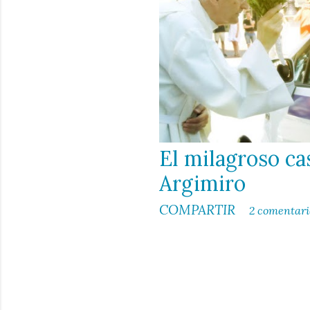
d
a
s
El milagroso ca
Argimiro
COMPARTIR
2 comentari