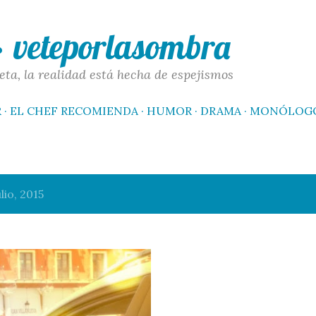
Ir al contenido principal
 · veteporlasombra
eta, la realidad está hecha de espejismos
R
EL CHEF RECOMIENDA
HUMOR
DRAMA
MONÓLOG
io, 2015