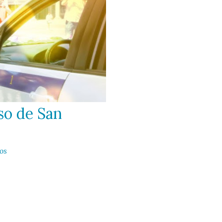
so de San
os