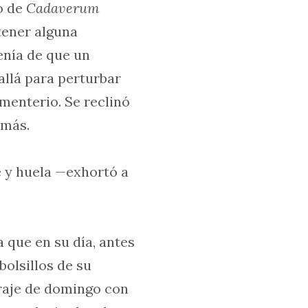
o de
Cadaverum
tener alguna
enía de que un
allá para perturbar
menterio. Se reclinó
 más.
e y huela —exhortó a
a que en su día, antes
olsillos de su
 traje de domingo con