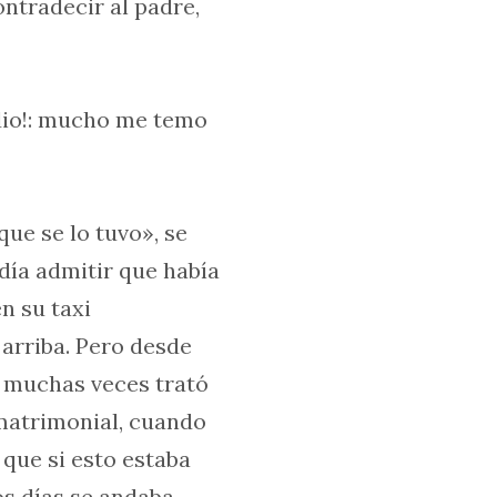
ntradecir al padre,
idio!: mucho me temo
que se lo tuvo», se
día admitir que había
n su taxi
 arriba. Pero desde
e muchas veces trató
 matrimonial, cuando
 que si esto estaba
los días se andaba