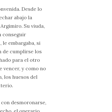
onvenida. Desde lo
echar abajo la
 Argimiro. Su viuda,
n conseguir
 le embargaba, si
n de cumplirse los
hado para el otro
de vencer, y como no
, los huesos del
terio.
a con desmoronarse,
echo, el operario