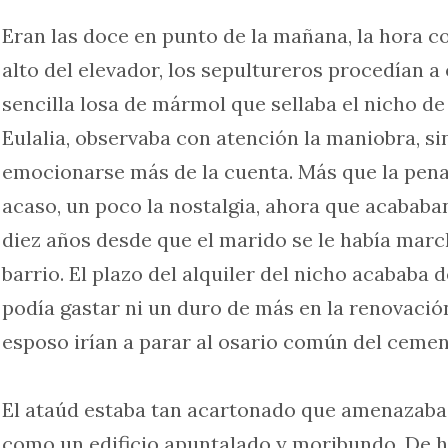
Eran las doce en punto de la mañana, la hora c
alto del elevador, los sepultureros procedían a 
sencilla losa de mármol que sellaba el nicho de
Eulalia, observaba con atención la maniobra, si
emocionarse más de la cuenta. Más que la pena,
acaso, un poco la nostalgia, ahora que acababa
diez años desde que el marido se le había marc
barrio. El plazo del alquiler del nicho acababa 
podía gastar ni un duro de más en la renovación
esposo irían a parar al osario común del cemen
El ataúd estaba tan acartonado que amenazab
como un edificio apuntalado y moribundo. De h