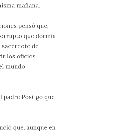
 misma mañana.
iones pensó que,
corrupto que dormía
l sacerdote de
r los oficios
 el mundo
al padre Postigo que
enció que, aunque en