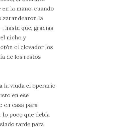
e en la mano, cuando
ro zarandearon la
 hasta que, gracias
el nicho y
botón el elevador los
a de los restos
la viuda el operario
usto en ese
o en casa para
r lo poco que debía
siado tarde para