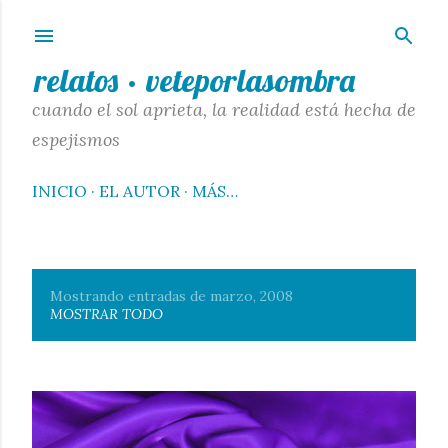
Ir al contenido principal
relatos · veteporlasombra
cuando el sol aprieta, la realidad está hecha de
espejismos
INICIO
EL AUTOR
MÁS…
Mostrando entradas de marzo, 2008
E
MOSTRAR TODO
n
t
r