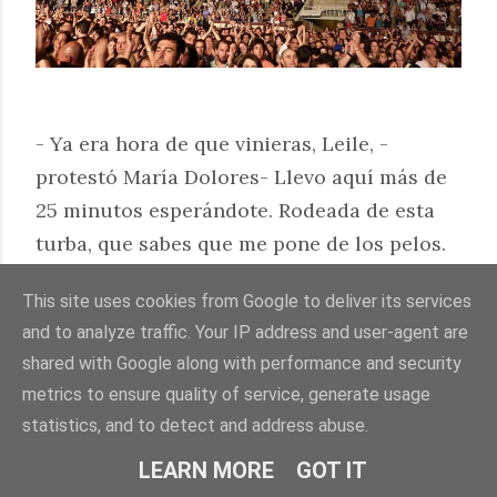
- Ya era hora de que vinieras, Leile, -
protestó María Dolores- Llevo aquí más de
25 minutos esperándote. Rodeada de esta
turba, que sabes que me pone de los pelos.
This site uses cookies from Google to deliver its services
- Loli, no te mosquees. Es que esto está
and to analyze traffic. Your IP address and user-agent are
petao, y estaba buscando a mis amigas, ya
shared with Google along with performance and security
las conoces, están por ahí. ¿Has visto qué
metrics to ensure quality of service, generate usage
de gente? Hemos dejao atrás de largo a
statistics, and to detect and address abuse.
vuestra tómbola. Es que Bono tiene mucho
LEARN MORE
GOT IT
tirón, cuando le comenté la idea no lo dudó.