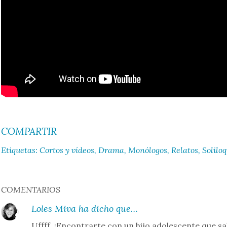
COMPARTIR
Etiquetas:
Cortos y vídeos
Drama
Monólogos
Relatos
Soliloq
COMENTARIOS
Loles Miva
ha dicho que…
Uffff, ¡Encontrarte con un hijo adolescente que sa