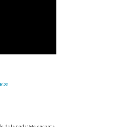
uios
le de la nada! Me encanta