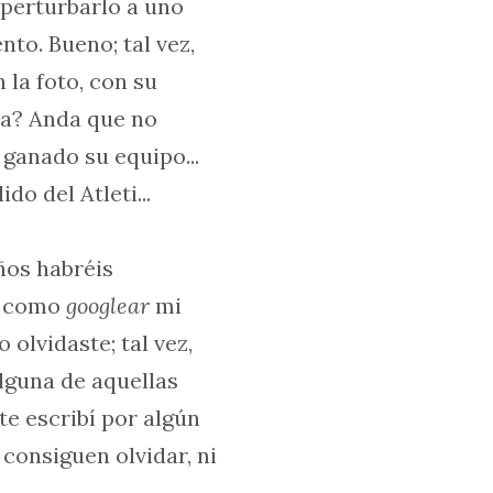
 perturbarlo a uno
to. Bueno; tal vez,
n la foto, con su
ma? Anda que no
ganado su equipo...
o del Atleti...
ños habréis
l como
googlear
mi
olvidaste; tal vez,
alguna de aquellas
te escribí por algún
 consiguen olvidar, ni