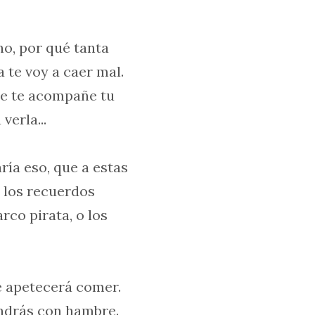
o, por qué tanta
 te voy a caer mal.
ue te acompañe tu
verla...
aría eso, que a estas
s los recuerdos
arco pirata, o los
te apetecerá comer.
ndrás con hambre.