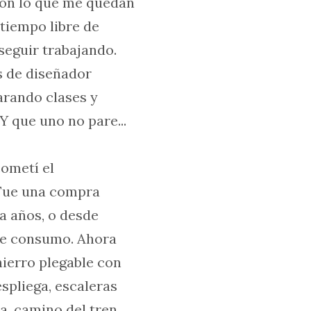
con lo que me quedan
 tiempo libre de
 seguir trabajando.
s de diseñador
arando clases y
Y que uno no pare...
cometí el
 Fue una compra
a años, o desde
de consumo. Ahora
ierro plegable con
espliega, escaleras
a, camino del tren,