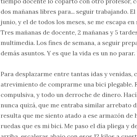
tiempo docente lo coparto con otro profesor, 
dos mañanas libres para... seguir trabajando. El
junio, y el de todos los meses, se me escapa en
Tres mañanas de docente, 2 mañanas y 5 tarde
multimedia. Los fines de semana, a seguir prep
demás asuntos. Y es que la vida es un no parar. 
Para desplazarme entre tantas idas y venidas, 
atrevimiento de comprarme una bici plegable.
compulsiva, y todo un derroche de dinero. Hací
nunca quizá, que me entraba similar arrebato 
resulta que me siento atado a ese armazón de h
ruedas que es mi bici. Me paso el día pliega y d
arriba, escaleras abajo con esos 12 kilos a cuest